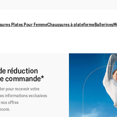
sures Plates Pour Femme
Chaussures à plateforme
Ballerines
M
de réduction
ère commande*
ter pour recevoir votre
des informations exclusives
nos offres
ncore.