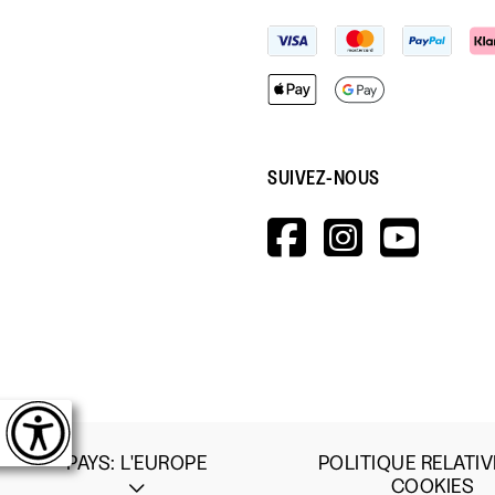
SUIVEZ-NOUS
HTTPS://W
HTTPS:
HTT
V=WALL&V
PAYS
:
L'EUROPE
POLITIQUE RELATIV
COOKIES