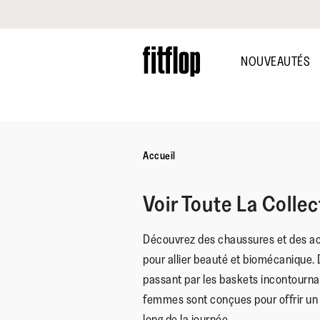
Cliquez pour consulter notre déclaration d'accessibilité
Skip
to
NOUVEAUTÉS
main
content
Accueil
Voir Toute La Coll
Découvrez des chaussures et des a
pour allier beauté et biomécanique.
passant par les baskets incontourna
femmes sont conçues pour offrir un 
long de la journée.