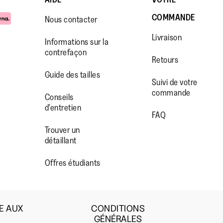
COMMANDE
Nous contacter
Livraison
Informations sur la
contrefaçon
Retours
Guide des tailles
Suivi de votre
commande
WW.FACEBOOK.COM/FITFLOP?
//WWW.INSTAGRAM.COM/FITFL
PS://WWW.YOUTUBE.COM/USE
Conseils
d'entretien
IEWAS=0
FAQ
Trouver un
détaillant
Offres étudiants
E AUX
CONDITIONS
GÉNÉRALES