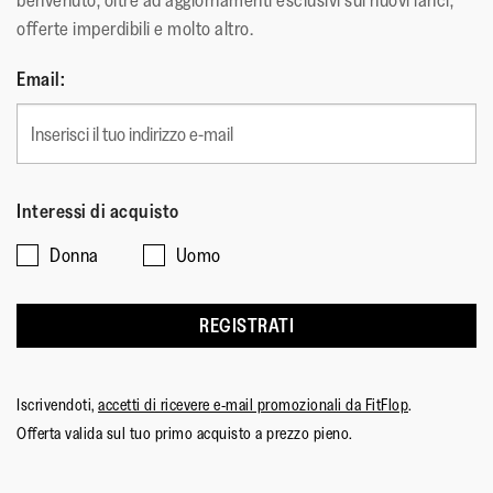
benvenuto, oltre ad aggiornamenti esclusivi sui nuovi lanci,
Per consentirci d
Identificativi
offerte imperdibili e molto altro.
eseguire un
Di contatto
contratto (per
Finanziari
To take
Email:
offrire assistenz
payments, give
Sulle
e gestire i resi)
refunds, deliver
Fornitori di servizi di analisi con sede nell'Unione
operazioni
your order and
Per consentirci d
europea o nel Regno Unito. Questi partner utilizzano
provide
Sul marketing
condurre la nost
customer service
tecnologie come i cookie per personalizzare contenuti
e le
attività e formar
Interessi di acquisto
e annunci pubblicitari, fornire funzionalità di social
comunicazioni
il nostro persona
media e analizzare il nostro traffico.
Donna
Uomo
Reti pubblicitarie con sede all'interno o al di fuori
dell'Unione europea o del Regno Unito.
Per consentirci d
REGISTRATI
Fornitori di risultati di ricerca con sede nell'Unione
eseguire un
europea o nel Regno Unito.
contratto con gli
Dati di contatto, finanziari e relativi alle transazioni da
utenti
Per gestire i
Iscrivendoti,
accetti di ricevere e-mail promozionali da FitFlop
.
fornitori di servizi tecnici, di pagamento e di consegna
nostri rapporti
Per consentirci d
Offerta valida sul tuo primo acquisto a prezzo pieno.
con gli utenti,
con sede nell'Unione europea o nel Regno Unito.
adempiere ai
cosa che
Identificativi
Dati identificativi e di contatto da broker o aggregatori
comprende:
nostri obblighi di
Di contatto