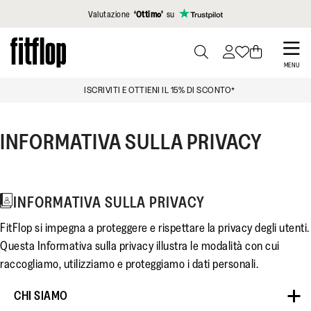
Clicca per vedere la nostra Dichiarazione di Accessibilità
Valutazione
‘Ottimo’
su
Skip
to
PRESS
MENU
TO
main
TE
ISCRIVITI E OTTIENI IL 15% DI SCONTO*
TOGGLE
content
SEARCH
INFORMATIVA SULLA PRIVACY
INFORMATIVA SULLA PRIVACY
FitFlop si impegna a proteggere e rispettare la privacy degli utenti.
Questa Informativa sulla privacy illustra le modalità con cui
raccogliamo, utilizziamo e proteggiamo i dati personali.
CHI SIAMO