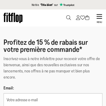
Cliquez pour consulter notre déclaration d'accessibilité
Notée
‘Très bien’
sur
Skip
to
PRESS
MENU
TO
main
TOGGLE
content
SEARCH
Profitez de 15 % de rabais sur
votre première commande*
Inscrivez-vous à notre infolettre pour recevoir votre offre de
bienvenue, ainsi que des nouvelles exclusives sur nos
lancements, nos offres à ne pas manquer et bien plus
encore.
Email: