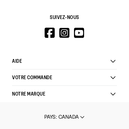
SUIVEZ-NOUS
HTTPS://WWW.F
HTTPS://WWW
HTTPS://
V=WALL&VIEWA
AIDE
VOTRE COMMANDE
NOTRE MARQUE
PAYS
:
CANADA