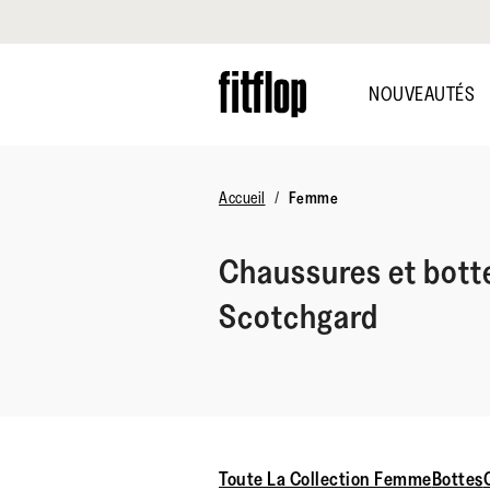
Cliquez pour consulter notre déclaration d'accessibilité
Skip
to
NOUVEAUTÉS
main
content
Accueil
Femme
Chaussures et bott
Scotchgard
Toute La Collection Femme
Bottes