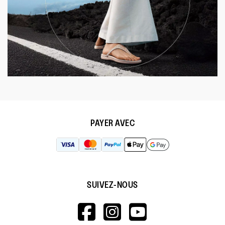
PAYER AVEC
SUIVEZ-NOUS
HTTPS://WWW.F
HTTPS://WWW
HTTPS://
V=WALL&VIEWA