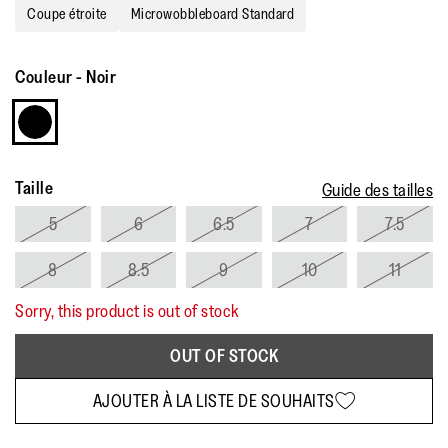
Coupe étroite
Microwobbleboard Standard
Couleur
-
Noir
Taille
Guide des tailles
5
6
6.5
7
7.5
8
8.5
9
10
11
Sorry, this product is out of stock
OUT OF STOCK
AJOUTER À LA LISTE DE SOUHAITS