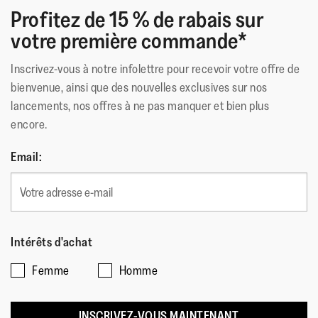
Profitez de 15 % de rabais sur
Conception ergonomique aidant à optimiser l'alignement,
votre première commande*
les mouvements naturels et l'énergie du corps
Reposent sur notre semelle intermédiaire
Inscrivez-vous à notre infolettre pour recevoir votre offre de
Microwobbleboard légère qui répartit la pression et offre
bienvenue, ainsi que des nouvelles exclusives sur nos
un amorti triple densité en phase avec les 3 étapes d'une
lancements, nos offres à ne pas manquer et bien plus
foulée (talon ferme/milieu souple/bout moyen)
encore.
Maintien naturel de la voûte plantaire
Épousent le pied
Email:
Adhérence de niveau 2 – sentiers de campagne/sentiers
peu accidentés
La doublure principale est composée à 15 % d'élasthanne
et à 85 % de polyester PET recyclé à partir de déchets de
bouteilles en plastique
Intérêts d'achat
Fermoir : zinc 100 % recyclé
Femme
Homme
Matériau Extérieur
:
Cuir
INSCRIVEZ-VOUS MAINTENANT