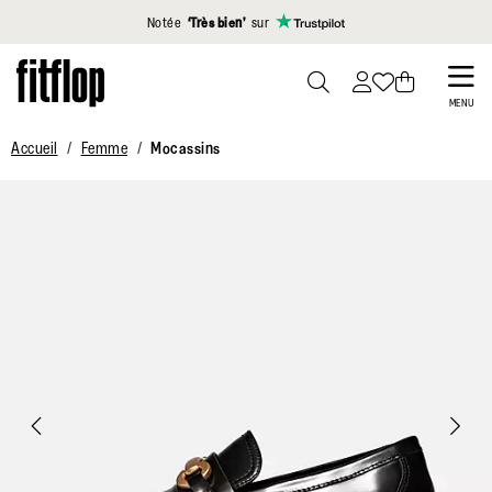
Cliquez pour consulter notre déclaration d'accessibilité
Notée
‘Très bien’
sur
Skip
to
PRESS
MENU
TO
main
Accueil
Femme
Mocassins
TOGGLE
content
SEARCH