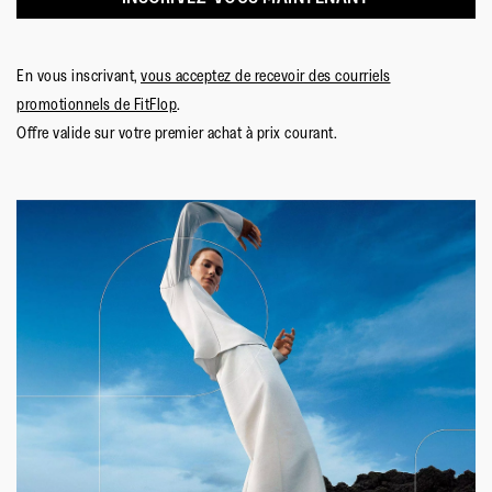
Doublure
:
Polyester/spandex & leather
(upper), leather footbed
Fermeture
:
Sans Fermeture
En vous inscrivant,
vous acceptez de recevoir des courriels
Semelle
:
Caoutchouc Antidérapant
promotionnels de FitFlop
.
Technologie de la Semelle
:
Microwobbleboard Standard
Offre valide sur votre premier achat à prix courant.