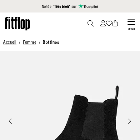
Cliquez pour consulter notre déclaration d'accessibilité
Notée
‘Très bien’
sur
Skip
to
PRESS
MENU
TO
main
Accueil
Femme
Bottines
TOGGLE
content
SEARCH