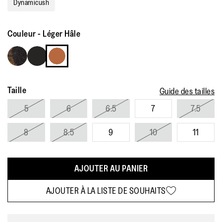
Dynamicush
Couleur
-
Léger Hâle
Taille
Guide des tailles
5
6
6.5
7
7.5
8
8.5
9
10
11
AJOUTER AU PANIER
AJOUTER À LA LISTE DE SOUHAITS