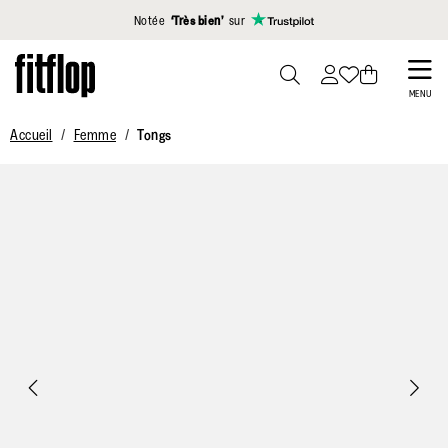
Cliquez pour consulter notre déclaration d'accessibilité
Notée
‘Très bien’
sur
Skip
to
PRESS
MENU
TO
main
Accueil
Femme
Tongs
TOGGLE
content
SEARCH