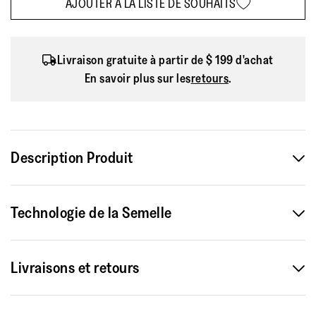
AJOUTER À LA LISTE DE SOUHAITS
Livraison gratuite à partir de $ 199 d'achat
En savoir plus sur les
retours
.
Description Produit
Cousines de nos tongs de surfeur best-sellers, ces mules
Technologie de la Semelle
de piscine à l'allure sportive et décontractée sont tout
aussi imperméables. Ce modèle présente deux brides à
boucle réglables pour un ajustement sur mesure. Sous le
Livraisons et retours
pied, elles sont dotées de la même technologie de semelle
intermédiaire iQushion™ légère, d'un amorti ergonomique,
Service Livraison $19.95
de coussinets d'air à l'avant et à l'arrière, et d'un soutien