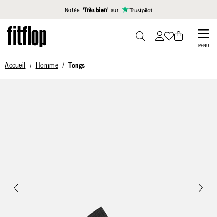
Cliquez pour consulter notre déclaration d'accessibilité
Notée
‘Très bien’
sur
Skip
to
PRESS
MENU
TO
main
Accueil
Homme
Tongs
TOGGLE
content
SEARCH