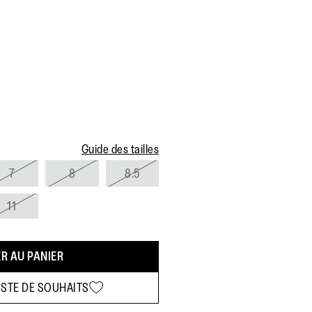
Guide des tailles
7
8
8.5
11
R AU PANIER
ISTE DE SOUHAITS