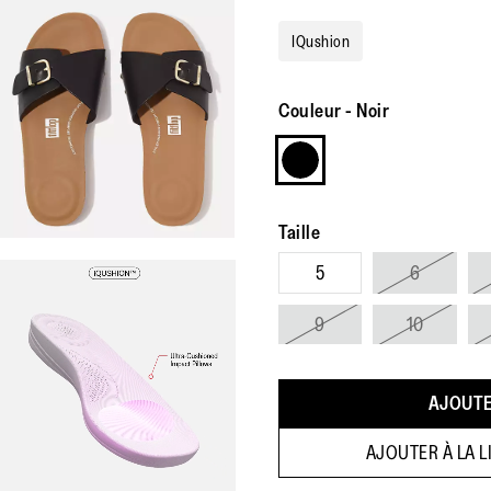
IQushion
Couleur
-
Noir
Taille
5
6
9
10
AJOUTE
AJOUTER À LA L