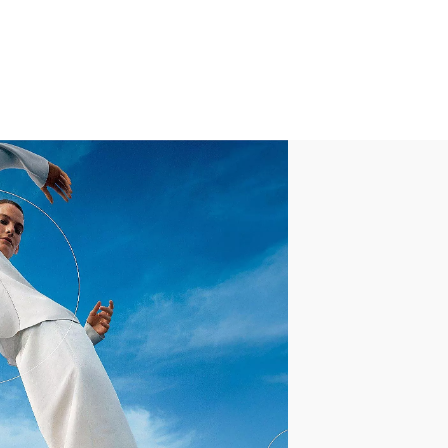
Cuir
Leather (upper & footbed)
Sangle à boucle ajustable
Caoutchouc Antidérapant
IQushion