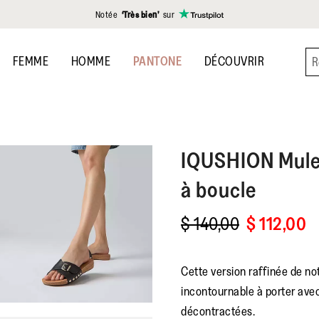
Notée
‘Très bien’
sur
FEMME
HOMME
PANTONE
DÉCOUVRIR
IQUSHION
Mule
à boucle
$ 140,00
$ 112,00
Cette version raffinée de n
incontournable à porter avec
décontractées.