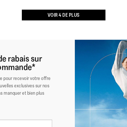
Matériau Extérieur
:
VOIR 4 DE PLUS
Doublure
:
Fermeture
:
Semelle
:
Technologie de la Semelle
:
de rabais sur
 commande*
re pour recevoir votre offre
uvelles exclusives sur nos
as manquer et bien plus