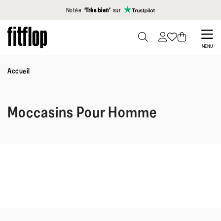
Cliquez pour consulter notre déclaration d'accessibilité
Notée
‘Très bien’
sur
Skip
to
PRESS
MENU
TO
main
TOGGLE
Accueil
content
SEARCH
Moccasins Pour Homme