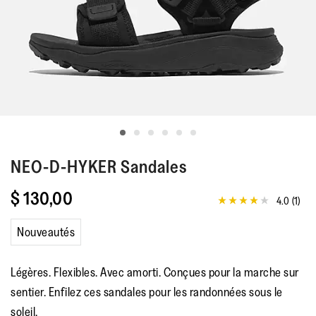
NEO-D-HYKER
Sandales
$ 130,00
4.0
(1)
4.0
étoiles
sur
Nouveautés
5
,
valeur
Légères. Flexibles. Avec amorti. Conçues pour la marche sur
de
note
sentier. Enfilez ces sandales pour les randonnées sous le
moyenne.
Read
soleil.