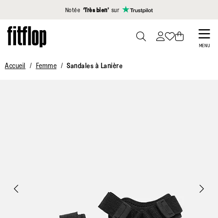
Cliquez pour consulter notre déclaration d'accessibilité
Notée
‘Très bien’
sur
Skip
to
PRESS
MENU
TO
main
Accueil
Femme
Sandales à Lanière
TOGGLE
content
SEARCH