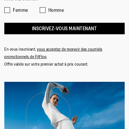
signifie
signifie
est
produit?,
chaussures bénéfiques à la santé du pied
Petite
Grande
de
4
Femme
Homme
*American Podiatric Medical Association : Association
taille
taille
3
sur
médicale américaine des podologues.
sur
5
INSCRIVEZ-VOUS MAINTENANT
5.
Matériau Extérieur
:
Webbing Polyester Fabric
Doublure
:
Self Lining
En vous inscrivant,
vous acceptez de recevoir des courriels
Fermeture
:
Sangle à scratch réglable
promotionnels de FitFlop
.
Semelle
:
Caoutchouc Antidérapant
Offre valide sur votre premier achat à prix courant.
Technologie de la Semelle
:
Neodynamic