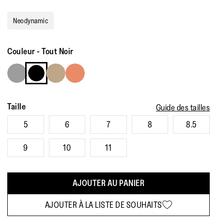
a
Review.
Lien
Neodynamic
vers
la
même
page.
Couleur
-
Tout Noir
Taille
Guide des tailles
5
6
7
8
8.5
9
10
11
AJOUTER AU PANIER
AJOUTER À LA LISTE DE SOUHAITS