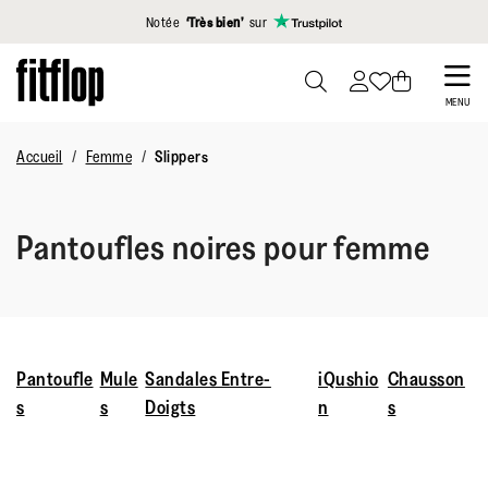
Cliquez pour consulter notre déclaration d'accessibilité
Notée
‘Très bien’
sur
Skip
to
PRESS
MENU
TO
main
TOGGLE
Accueil
Femme
Slippers
content
SEARCH
Pantoufles noires pour femme
Pantoufle
Mule
Sandales Entre-
iQushio
Chausson
s
s
Doigts
n
s