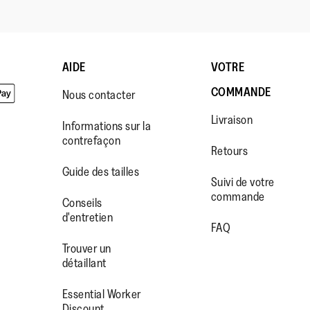
AIDE
VOTRE
COMMANDE
Nous contacter
Livraison
Informations sur la
contrefaçon
Retours
Guide des tailles
Suivi de votre
commande
WW.FACEBOOK.COM/FITFLOP?
//WWW.INSTAGRAM.COM/FITFL
PS://WWW.YOUTUBE.COM/USE
Conseils
d'entretien
IEWAS=0
FAQ
Trouver un
détaillant
Essential Worker
Discount