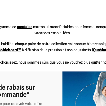
ne gamme de
sandales
marron ultraconfortables pour femme, conçu
vacances ensoleillées.
habillés, chaque paire de notre collection est conçue biomécaniq
obbleboard™
à diffusion de la pression et nos coussinets
iQushio
us choisissez, nous sommes sûrs que vous ne voudrez plus quitter
de rabais sur
 commande*
re pour recevoir votre offre