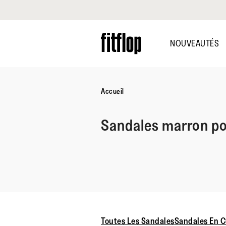
Cliquez pour consulter notre déclaration d'accessibilité
Skip
to
NOUVEAUTÉS
main
content
Accueil
Sandales marron p
Toutes Les Sandales
Sandales En C