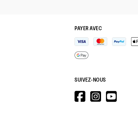
PAYER AVEC
SUIVEZ-NOUS
HTTPS://W
HTTPS:
HTT
V=WALL&V