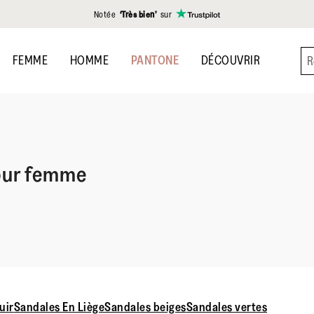
Notée
‘Très bien’
sur
FEMME
HOMME
PANTONE
DÉCOUVRIR
our femme
uir
Sandales En Liège
Sandales beiges
Sandales vertes