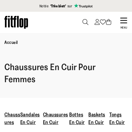
Cliquez pour consulter notre déclaration d'accessibilité
Notée
‘Très bien’
sur
Skip
to
PRESS
MENU
TO
main
TOGGLE
Accueil
content
SEARCH
Chaussures En Cuir Pour
Femmes
Chauss
Sandales
Chaussures
Bottes
Baskets
Tongs
ures
En Cuir
En Cuir
En Cuir
En Cuir
En Cuir