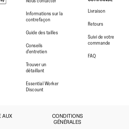
Nous contacter
Livraison
Informations sur la
contrefaçon
Retours
Guide des tailles
Suivi de votre
commande
WW.FACEBOOK.COM/FITFLOP?
//WWW.INSTAGRAM.COM/FITFL
PS://WWW.YOUTUBE.COM/USE
Conseils
d'entretien
IEWAS=0
FAQ
Trouver un
détaillant
Essential Worker
Discount
E AUX
CONDITIONS
GÉNÉRALES