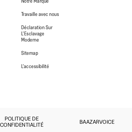
Notre Marque
Travaille avec nous
Déclaration Sur
L'Esclavage
Moderne
OP/
R/FITFLOPFOOTWEAR
Sitemap
L'accessibilité
POLITIQUE DE
BAAZARVOICE
CONFIDENTIALITÉ