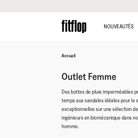
Cliquez pour consulter notre déclaration d'accessibilité
Skip
to
NOUVEAUTÉS
main
content
Accueil
Outlet Femme
Des bottes de pluie imperméables pr
temps aux sandales idéales pour le s
exceptionnelles sur une sélection 
ingénieurs en biomécanique dans no
homme.