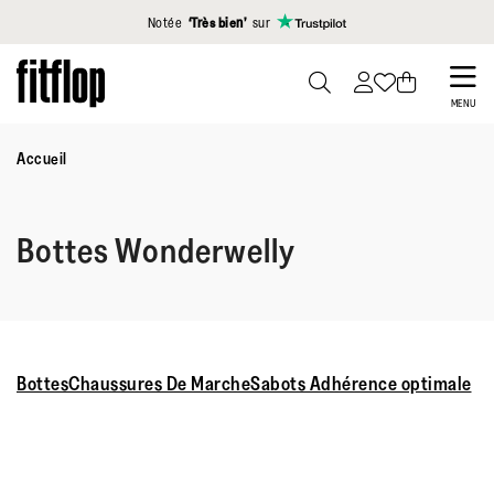
Cliquez pour consulter notre déclaration d'accessibilité
Notée
‘Très bien’
sur
Skip
to
PRESS
MENU
TO
main
TOGGLE
Accueil
content
SEARCH
Bottes Wonderwelly
Bottes
Chaussures De Marche
Sabots Adhérence optimale