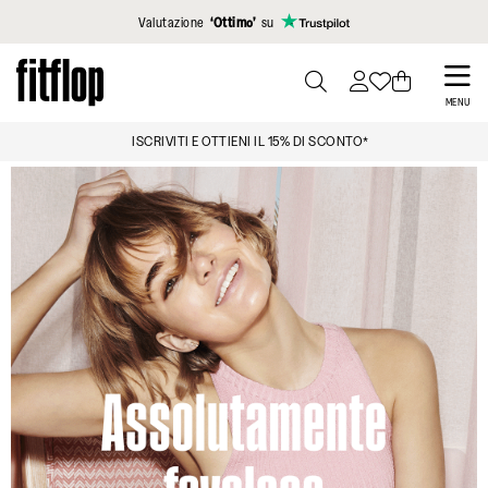
Clicca per vedere la nostra Dichiarazione di Accessibilità
Valutazione
‘Ottimo’
su
Skip
to
PRESS
MENU
TO
main
LA CONSEGNA È GRATUITA 100€
TOGGLE
content
SEARCH