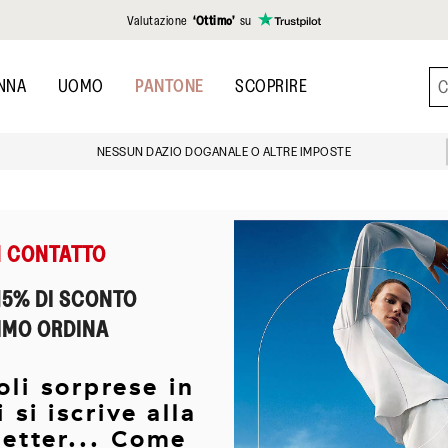
Valutazione
‘Ottimo’
su
NNA
UOMO
PANTONE
SCOPRIRE
NESSUN DAZIO DOGANALE O ALTRE IMPOSTE
N CONTATTO
 15% DI SCONTO
RIMO ORDINA
oli sorprese in
 si iscrive alla
letter... Come