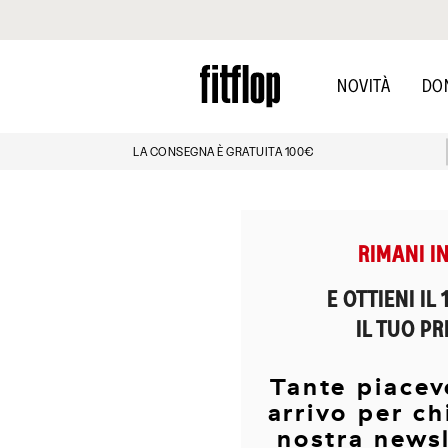
Clicca per vedere la nostra Dichiarazione di Accessibilità
Skip
to
NOVITÀ
DO
main
content
LA CONSEGNA È GRATUITA 100€
RIMANI I
E OTTIENI IL
IL TUO P
Tante piacev
arrivo per chi
nostra news