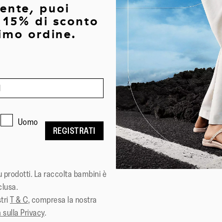
iente, puoi
l 15% di sconto
rimo ordine.
Uomo
REGISTRATI
su prodotti. La raccolta bambini è
clusa.
stri
T & C
, compresa la nostra
 sulla Privacy
.