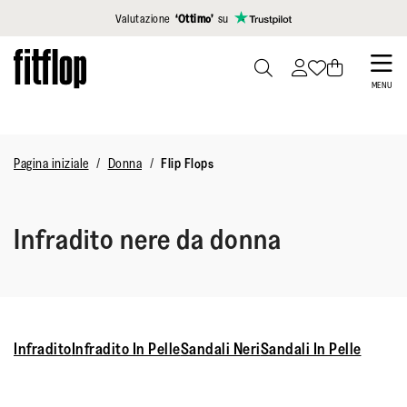
Clicca per vedere la nostra Dichiarazione di Accessibilità
Valutazione
‘Ottimo’
su
Skip
to
PRESS
MENU
TO
main
TOGGLE
content
SEARCH
Pagina iniziale
Donna
Flip Flops
Infradito nere da donna
Infradito
Infradito In Pelle
Sandali Neri
Sandali In Pelle