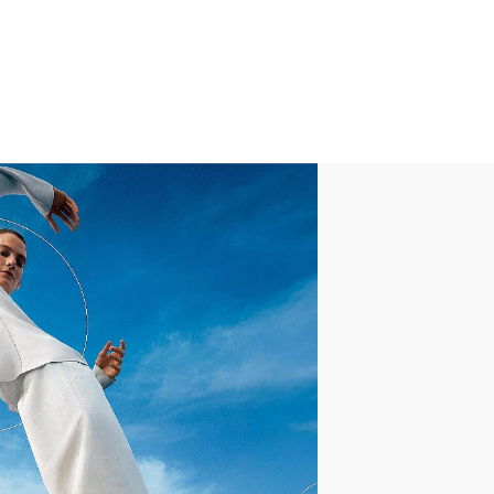
 Association
lle
ssuto
cci
mma Antiscivolo
ushion