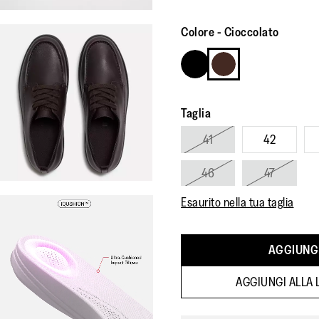
Colore
-
Cioccolato
Taglia
41
42
46
47
Esaurito nella tua taglia
AGGIUNGI
AGGIUNGI ALLA L