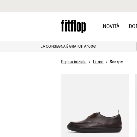
Clicca per vedere la nostra Dichiarazione di Accessibilità
Skip
to
NOVITÀ
DO
main
content
LA CONSEGNA È GRATUITA 100€
Pagina iniziale
Uomo
Scarpe