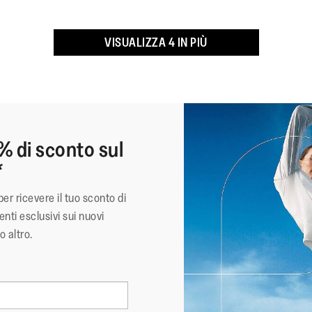
*American Podiatric Medical
Materiale Superiore
:
Pe
VISUALIZZA 4 IN PIÙ
Rivestimento
:
Te
Chiusura
:
La
Materiale Della Suola
:
Go
Tecnologia
:
IQ
% di sconto sul
*
per ricevere il tuo sconto di
nti esclusivi sui nuovi
o altro.