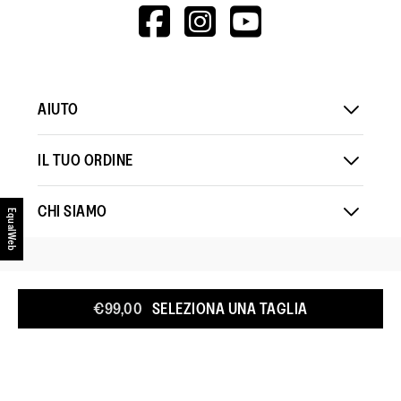
HTTPS://WWW.F
HTTPS://WWW
HTTPS://
V=WALL&VIEWA
AIUTO
IL TUO ORDINE
CHI SIAMO
EqualWeb
PAESE
:
EUROPA
€99,00
SELEZIONA UNA TAGLIA
INFORMATIVA SUI COOKIE
TERMINI E CONDIZIONI