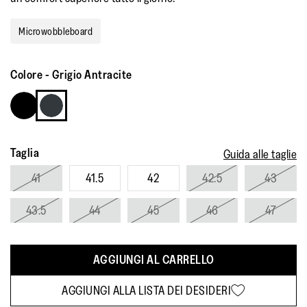
Microwobbleboard
Colore
-
Grigio Antracite
Taglia
Guida alle taglie
41
41.5
42
42.5
43
43.5
44
45
46
47
AGGIUNGI AL CARRELLO
AGGIUNGI ALLA LISTA DEI DESIDERI