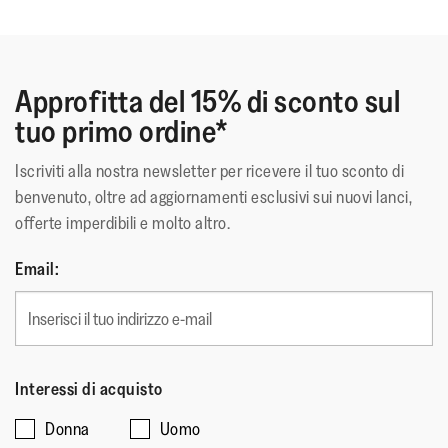
Queste calzature hanno ottenuto il sigillo di approvazione
Approfitta del 15% di sconto sul
APMA*, per calzature che favoriscono la salute dei piedi
tuo primo ordine*
*American Podiatric Medical Association
Iscriviti alla nostra newsletter per ricevere il tuo sconto di
Materiale Superiore
:
Pelle Scamosciata/Pelle
benvenuto, oltre ad aggiornamenti esclusivi sui nuovi lanci,
Rivestimento
:
Tessuto
offerte imperdibili e molto altro.
Chiusura
:
Lacci
Materiale Della Suola
:
Gomma Antiscivolo
Email:
Tecnologia
:
Microwobbleboard
Interessi di acquisto
Donna
Uomo