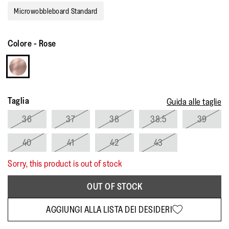
Microwobbleboard Standard
Colore
-
Rose
Taglia
Guida alle taglie
36
37
38
38.5
39
40
41
42
43
Sorry, this product is out of stock
OUT OF STOCK
AGGIUNGI ALLA LISTA DEI DESIDERI