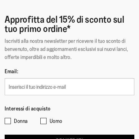
Per un supporto mirato e una riduzione della pressione sotto
Materiale Superiore
:
Glitter Covered Material Faux
il piede.
Approfitta del 15% di sconto sul
Leather Microfibre
tuo primo ordine*
Rivestimento
:
Microfibre-lined upper
Chiusura
:
Slip-On
Iscriviti alla nostra newsletter per ricevere il tuo sconto di
Materiale Della Suola
:
Gomma Antiscivolo
benvenuto, oltre ad aggiornamenti esclusivi sui nuovi lanci,
Tecnologia
:
Microwobbleboard Standard
offerte imperdibili e molto altro.
Email:
Interessi di acquisto
Donna
Uomo