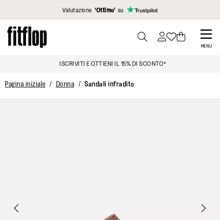
Clicca per vedere la nostra Dichiarazione di Accessibilità
Valutazione
‘Ottimo’
su
Skip
to
PRESS
MENU
TO
main
ISCRIVITI E OTTIENI IL 15% DI SCONTO*
TOGGLE
content
SEARCH
Pagina iniziale
Donna
Sandali infradito