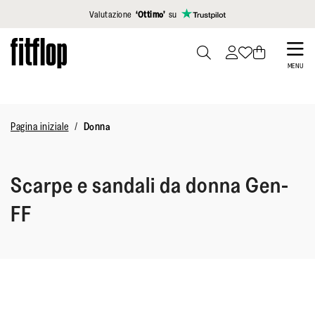
Clicca per vedere la nostra Dichiarazione di Accessibilità
Valutazione
‘Ottimo’
su
Skip
to
PRESS
MENU
TO
main
TOGGLE
content
SEARCH
Pagina iniziale
Donna
Scarpe e sandali da donna Gen-
FF