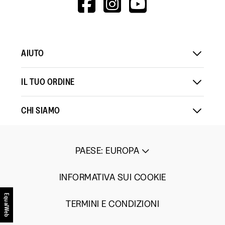
HTTPS://WWW.F
HTTPS://WWW
HTTPS://
V=WALL&VIEWA
AIUTO
IL TUO ORDINE
CHI SIAMO
PAESE
:
EUROPA
INFORMATIVA SUI COOKIE
EqualWeb
TERMINI E CONDIZIONI