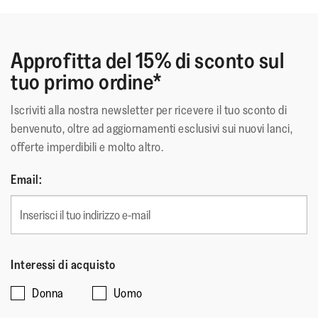
Approfitta del 15% di sconto sul
Queste scarpe hanno ottenuto il Sigillo di Approvazione
tuo primo ordine*
APMA*, per calzature che promuovono la buona salute del
piede
Iscriviti alla nostra newsletter per ricevere il tuo sconto di
*American Podiatric Medical Association
benvenuto, oltre ad aggiornamenti esclusivi sui nuovi lanci,
offerte imperdibili e molto altro.
Materiale Superiore
:
Pelle Scamosciata
Rivestimento
:
Shearling
Email:
Chiusura
:
Slip-On
Materiale Della Suola
:
Gomma Antiscivolo
Tecnologia
:
Microwobbleboard
Interessi di acquisto
Donna
Uomo