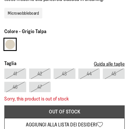
Microwobbleboard
Colore
-
Grigio Talpa
Taglia
Guida alle taglie
41
42
43
44
45
46
47
Sorry, this product is out of stock
OUT OF STOCK
AGGIUNGI ALLA LISTA DEI DESIDERI