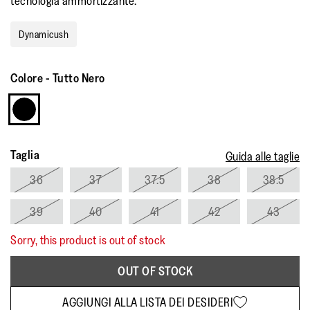
tecnologia ammortizzante.
di
valutazione
medio.
Dynamicush
Read
a
Review.
Stesso
Colore
-
Tutto Nero
link
alla
pagina.
Taglia
Guida alle taglie
36
37
37.5
38
38.5
39
40
41
42
43
Sorry, this product is out of stock
OUT OF STOCK
AGGIUNGI ALLA LISTA DEI DESIDERI