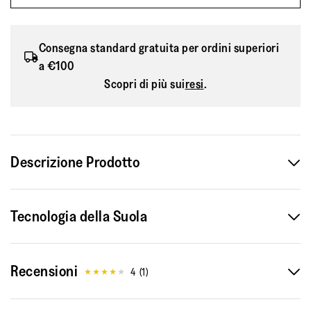
Consegna standard gratuita per ordini superiori
a €100
Scopri di più sui
resi
.
Descrizione Prodotto
La nostra Gracie più venduta è diventata ancora più
Tecnologia della Suola
graziosa, rivisitata con una tomaia più slanciata e snella
(ma ancora super valorizzante). Possono sembrare
ballerine super eleganti, ma scomode per camminare,
Recensioni
eppure basta calzarle per provare una sensazione di
4
(
1
)
comfort senza pari. Dotate di plantari sagomati
anatomicamente, che offrono un supporto naturale, e