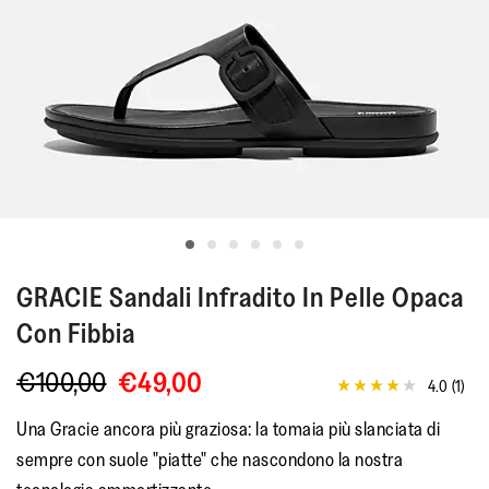
GRACIE
Sandali Infradito In Pelle Opaca
Con Fibbia
€100,00
€49,00
4.0
(1)
4.0
stelle
Una Gracie ancora più graziosa: la tomaia più slanciata di
su
5
sempre con suole "piatte" che nascondono la nostra
,
valore