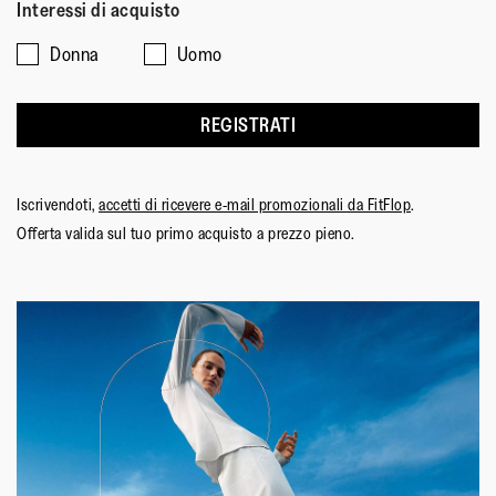
Interessi di acquisto
significa
significa
è
5
Stretta
Larga
di
su
Donna
Uomo
4
5
su
REGISTRATI
5.
Iscrivendoti,
accetti di ricevere e-mail promozionali da FitFlop
.
Offerta valida sul tuo primo acquisto a prezzo pieno.