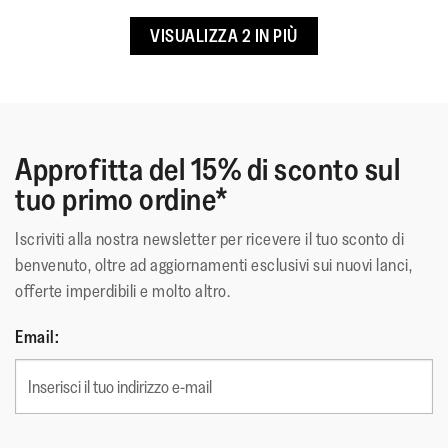
media
☆☆☆☆☆
☆☆☆☆☆
Stretta
Larga
di
è
Terry72
·
3 anni fa
4
VISUALIZZA 2 IN PIÙ
4
di
su
Ottimo Prodotto
su
5
5.
5
su
Sono molto soddisfatta dell'acquisto. Belle con una
5.
stelle.
calzata molto comoda
Approfitta del 15% di sconto sul
tuo primo ordine*
Qualità del prodotto
Qualità
Iscriviti alla nostra newsletter per ricevere il tuo sconto di
del
Come valuteresti lo stile di questo prodotto?
benvenuto, oltre ad aggiornamenti esclusivi sui nuovi lanci,
prodotto,
offerte imperdibili e molto altro.
Come
4
valuteresti
Vestibilità
su
Email:
lo
5
Una
Una
Vestibilità,
stile
Stretta
Larga
valutazione
valutazione
La
di
di
di
valutazione
questo
1
5
media
prodotto?,