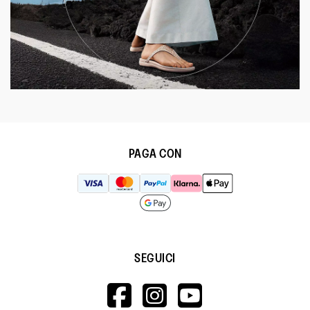
PAGA CON
SEGUICI
HTTPS://WWW.F
HTTPS://WWW
HTTPS://
V=WALL&VIEWA