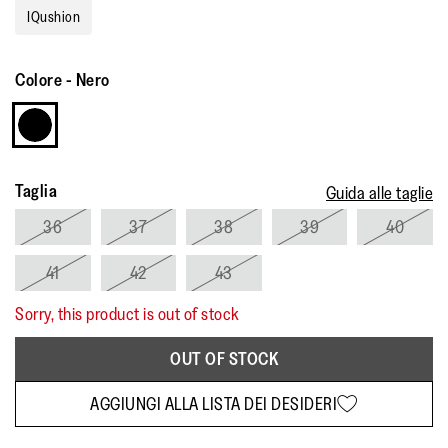
IQushion
Colore
-
Nero
Taglia
Guida alle taglie
36
37
38
39
40
41
42
43
Sorry, this product is out of stock
OUT OF STOCK
AGGIUNGI ALLA LISTA DEI DESIDERI