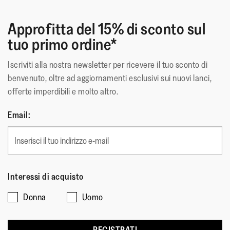
Chiusura
:
Slip-On
Materiale Della Suola
:
Gomma Antiscivolo
Approfitta del 15% di sconto sul
Tecnologia
:
IQushion
tuo primo ordine*
Iscriviti alla nostra newsletter per ricevere il tuo sconto di
benvenuto, oltre ad aggiornamenti esclusivi sui nuovi lanci,
offerte imperdibili e molto altro.
Email:
Interessi di acquisto
Donna
Uomo