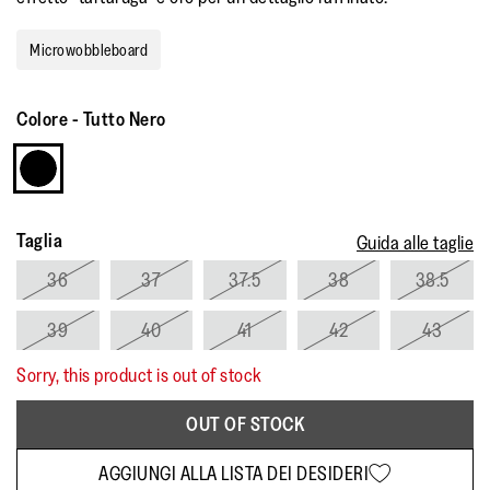
Microwobbleboard
Colore
-
Tutto Nero
Taglia
Guida alle taglie
36
37
37.5
38
38.5
39
40
41
42
43
Sorry, this product is out of stock
OUT OF STOCK
AGGIUNGI ALLA LISTA DEI DESIDERI