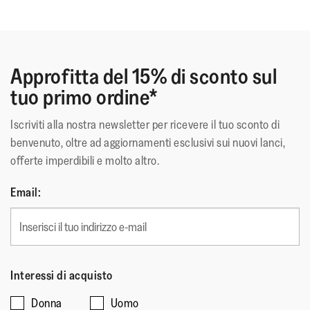
APMA* per le calzature che promuovono la salute del piede
*American Podiatric Medical Association (Associazione dei
medici podologi americani)
Approfitta del 15% di sconto sul
Materiale Superiore
:
Pelle
tuo primo ordine*
Rivestimento
:
Microfibra (tomaia)
Chiusura
:
Cinghia con fibbia regolabile
Iscriviti alla nostra newsletter per ricevere il tuo sconto di
Materiale Della Suola
:
Gomma Antiscivolo
benvenuto, oltre ad aggiornamenti esclusivi sui nuovi lanci,
Tecnologia
:
Microwobbleboard
offerte imperdibili e molto altro.
Email:
Interessi di acquisto
Donna
Uomo