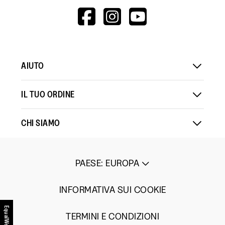
HTTPS://WWW.F
HTTPS://WWW
HTTPS://
V=WALL&VIEWA
AIUTO
IL TUO ORDINE
CHI SIAMO
PAESE
:
EUROPA
INFORMATIVA SUI COOKIE
EqualWeb
TERMINI E CONDIZIONI