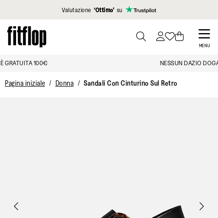
Clicca per vedere la nostra Dichiarazione di Accessibilità
Valutazione
‘Ottimo’
su
Skip
to
PRESS
MENU
TO
main
LA CONSEGNA È GRATUITA 100€
TOGGLE
content
SEARCH
Pagina iniziale
Donna
Sandali Con Cinturino Sul Retro