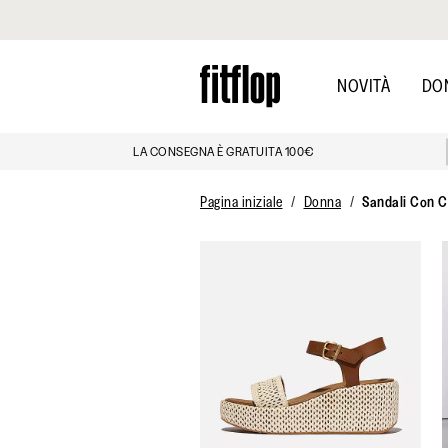
Clicca per vedere la nostra Dichiarazione di Accessibilità
Skip
to
NOVITÀ
DO
main
content
LA CONSEGNA È GRATUITA 100€
Pagina iniziale
Donna
Sandali Con C