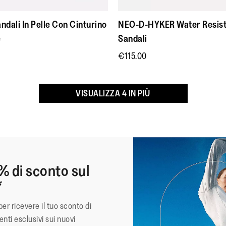
1
stelle.
funzional
Aderenza adatta all'uso 
comfort di
nella ca
dali In Pelle Con Cinturino
NEO-D-HYKER Water Resist
Altezza tacco: 75 mm
una sneaker.
trovata m
e
Sandali
Cuscinetti antiurto sulla
motivo di 
Plantare
l'effetto ammortizzante
€115.00
ergonomico
La rafia sintetica a trama
mesh tono su tono
VISUALIZZA 4 IN PIÙ
Materiale Superiore
:
Fi
Rivestimento
:
Po
(u
Chiusura
:
Ci
Materiale Della Suola
:
Go
% di sconto sul
Tecnologia
:
C
*
per ricevere il tuo sconto di
nti esclusivi sui nuovi