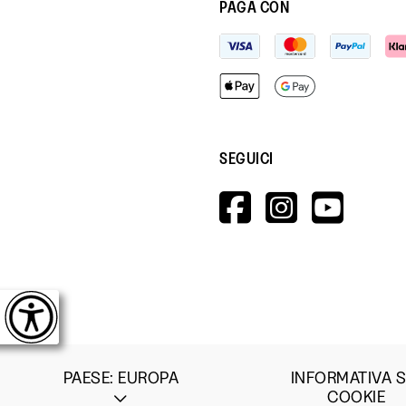
PAGA CON
SEGUICI
HTTPS://W
HTTPS:
HTT
V=WALL&V
PAESE
:
EUROPA
INFORMATIVA S
COOKIE