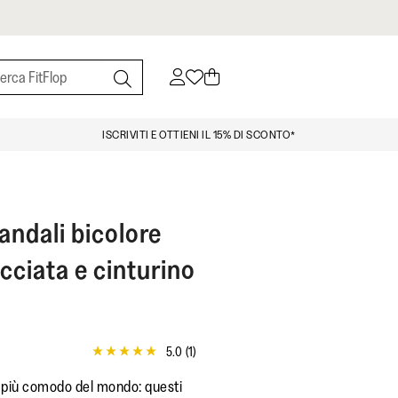
ISCRIVITI E OTTIENI IL 15% DI SCONTO*
andali bicolore
cciata e cinturino
5.0
(1)
5.0
stelle
o più comodo del mondo: questi
su