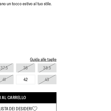
5
ano un tocco estivo al tuo stile.
,
valore
di
valutazione
medio.
Read
a
Review.
Stesso
link
alla
pagina.
Guida alle taglie
37.5
38
38.5
41
42
43
 AL CARRELLO
ISTA DEI DESIDERI