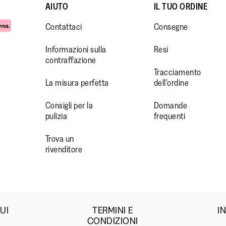
AIUTO
IL TUO ORDINE
Contattaci
Consegne
Informazioni sulla
Resi
contraffazione
Tracciamento
La misura perfetta
dell'ordine
WW.FACEBOOK.COM/FITFLOP?
//WWW.INSTAGRAM.COM/FITFL
PS://WWW.YOUTUBE.COM/USE
Consigli per la
Domande
pulizia
frequenti
IEWAS=0
Trova un
rivenditore
UI
TERMINI E
I
CONDIZIONI