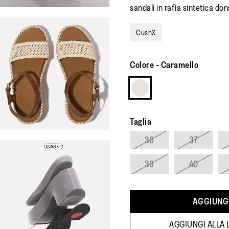
sandali in rafia sintetica don
CushX
Colore
-
Caramello
Taglia
36
37
39
40
AGGIUNGI
AGGIUNGI ALLA L