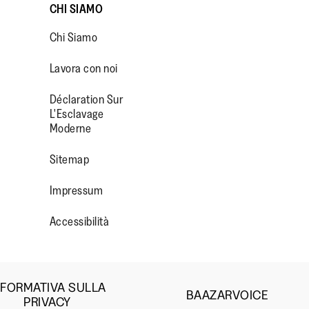
CHI SIAMO
Chi Siamo
Lavora con noi
Déclaration Sur
L'Esclavage
Moderne
OP/
R/FITFLOPFOOTWEAR
Sitemap
Impressum
Accessibilità
NFORMATIVA SULLA
BAAZARVOICE
PRIVACY