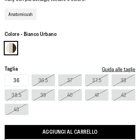
Anatomicush
Colore
-
Bianco Urbano
Taglia
Guida alle taglie
36
36.5
37
37.5
38
38.5
39
40
41
42
43
AGGIUNGI AL CARRELLO