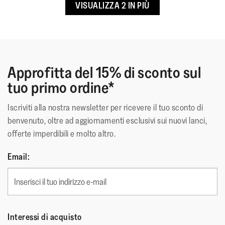
VISUALIZZA 2 IN PIÙ
Aderenza di livello 1 per un uso quotidiano/da passeggio
Linguetta in mesh e fori di ventilazione che migliorano la
traspirabilità
Clip sul tallone in TPU per una maggiore stabilità
Con protezione Scotchgard™
Approfitta del 15% di sconto sul
tuo primo ordine*
Iscriviti alla nostra newsletter per ricevere il tuo sconto di
Queste scarpe hanno ottenuto il sigillo di accettazione della
benvenuto, oltre ad aggiornamenti esclusivi sui nuovi lanci,
APMA* per le calzature che promuovono la salute del piede
offerte imperdibili e molto altro.
*American Pediatric Medical Association (Associazione dei
medici podologi americani)
Email:
Materiale Superiore
:
Leather Mesh Suede
Rivestimento
:
Polyester/spandex (upper),
antibacterial mesh footbed
Chiusura
:
Lacci
Interessi di acquisto