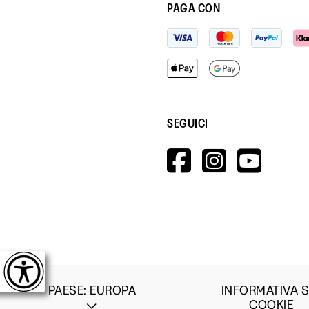
PAGA CON
SEGUICI
HTTPS://W
HTTPS:
HTT
V=WALL&V
PAESE
:
EUROPA
INFORMATIVA S
COOKIE