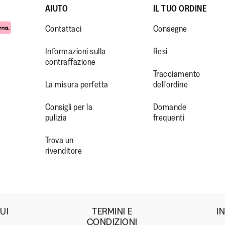
AIUTO
IL TUO ORDINE
Contattaci
Consegne
Informazioni sulla
Resi
contraffazione
Tracciamento
La misura perfetta
dell'ordine
WW.FACEBOOK.COM/FITFLOP?
//WWW.INSTAGRAM.COM/FITFL
PS://WWW.YOUTUBE.COM/USE
Consigli per la
Domande
pulizia
frequenti
IEWAS=0
Trova un
rivenditore
UI
TERMINI E
I
CONDIZIONI