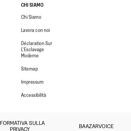
CHI SIAMO
Chi Siamo
Lavora con noi
Déclaration Sur
L'Esclavage
Moderne
OP/
R/FITFLOPFOOTWEAR
Sitemap
Impressum
Accessibilità
NFORMATIVA SULLA
BAAZARVOICE
PRIVACY