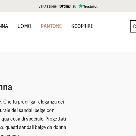
Valutazione
‘Ottimo’
su
NNA
UOMO
PANTONE
SCOPRIRE
onna
. Che tu prediliga l'eleganza dei
turale dei sandali beige con
a qualcosa di speciale. Progettati
no, questi sandali beige da donna
gni passo.