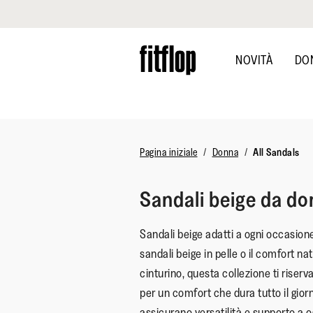
Clicca per vedere la nostra Dichiarazione di Accessibilità
Skip
to
NOVITÀ
DO
main
content
Pagina iniziale
Donna
All Sandals
Sandali beige da d
Sandali beige adatti a ogni occasione
sandali beige in pelle o il comfort na
cinturino, questa collezione ti riserv
per un comfort che dura tutto il gior
assicurano versatilità e supporto a o