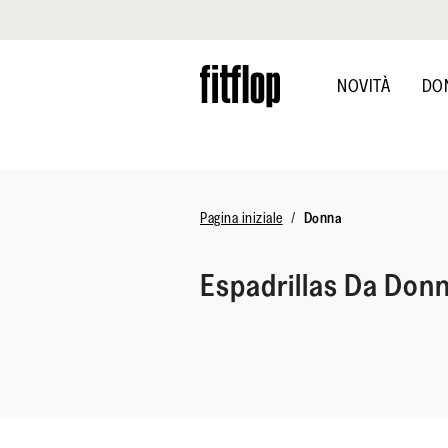
Clicca per vedere la nostra Dichiarazione di Accessibilità
Skip
to
NOVITÀ
DO
main
content
Pagina iniziale
Donna
Espadrillas Da Don