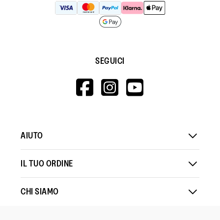
SEGUICI
HTTPS://WWW.F
HTTPS://WWW
HTTPS://
V=WALL&VIEWA
AIUTO
IL TUO ORDINE
CHI SIAMO