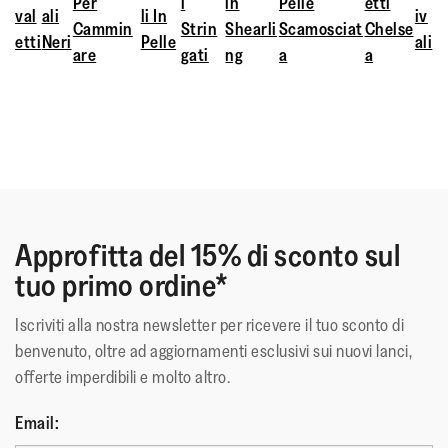
Per
i
in
Pelle
etti
val
ali
li In
iv
pantaloni ampi.
Cammin
Strin
Shearli
Scamosciat
Chelse
etti
Neri
Pelle
ali
are
gati
ng
a
a
Approfitta del 15% di sconto sul
tuo primo ordine*
Iscriviti alla nostra newsletter per ricevere il tuo sconto di
benvenuto, oltre ad aggiornamenti esclusivi sui nuovi lanci,
offerte imperdibili e molto altro.
Email: