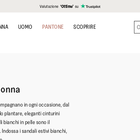
Valutazione
‘Ottimo’
su
NNA
UOMO
PANTONE
SCOPRIRE
donna
ompagnano in ogni occasione, dal
o plantare, eleganti cinturini
i bianchi in pelle sono il
 Indossa i sandali estivi bianchi,
e.