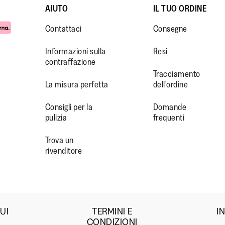
AIUTO
IL TUO ORDINE
Contattaci
Consegne
Informazioni sulla
Resi
contraffazione
Tracciamento
La misura perfetta
dell'ordine
WW.FACEBOOK.COM/FITFLOP?
//WWW.INSTAGRAM.COM/FITFL
PS://WWW.YOUTUBE.COM/USE
Consigli per la
Domande
pulizia
frequenti
IEWAS=0
Trova un
rivenditore
UI
TERMINI E
I
CONDIZIONI