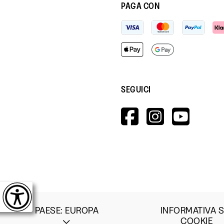
PAGA CON
SEGUICI
HTTPS://W
HTTPS:
HTT
V=WALL&V
PAESE
:
EUROPA
INFORMATIVA S
COOKIE