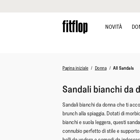
Clicca per vedere la nostra Dichiarazione di Accessibilità
Skip
to
NOVITÀ
DO
main
content
Pagina iniziale
Donna
All Sandals
Sandali bianchi da 
Sandali bianchi da donna che ti acc
brunch alla spiaggia. Dotati di morbid
bianchi e suola leggera, questi sandal
connubio perfetto di stile e supporto.
belli da vedere e comodi da indossar