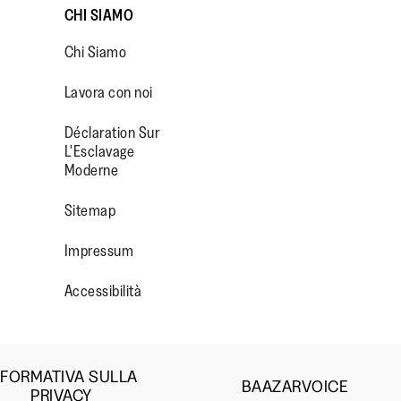
CHI SIAMO
Chi Siamo
Lavora con noi
Déclaration Sur
L'Esclavage
Moderne
OP/
R/FITFLOPFOOTWEAR
Sitemap
Impressum
Accessibilità
NFORMATIVA SULLA
BAAZARVOICE
PRIVACY