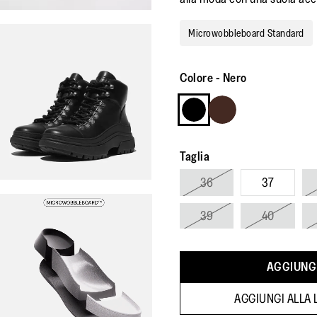
Microwobbleboard Standard
Colore
-
Nero
Taglia
36
37
39
40
AGGIUNGI
AGGIUNGI ALLA L