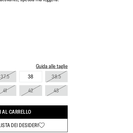
Guida alle taglie
37.5
38
38.5
41
42
43
 AL CARRELLO
ISTA DEI DESIDERI