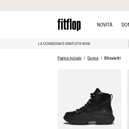
Clicca per vedere la nostra Dichiarazione di Accessibilità
Skip
to
NOVITÀ
DO
main
content
LA CONSEGNA È GRATUITA 100€
Pagina iniziale
Donna
Stivaletti