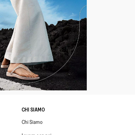
tibacterial mesh footbed
cci
mma Antiscivolo
crowobbleboard Standard
CHI SIAMO
Chi Siamo