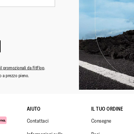
an
Chiusura
:
La
Materiale Della Suola
:
Go
Tecnologia
:
Mi
ail promozionali da FitFlop
.
o a prezzo pieno.
AIUTO
IL TUO ORDINE
Contattaci
Consegne