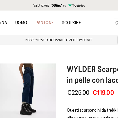
Valutazione
‘Ottimo’
su
NNA
UOMO
PANTONE
SCOPRIRE
NESSUN DAZIO DOGANALE O ALTRE IMPOSTE
WYLDER
Scarpo
in pelle con lac
€225,00
€119,00
Questi scarponcini da trekki
alla moda con una suola acc