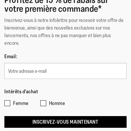
votre première commande*
médicale des podologues américains)
Inscrivez-vous à notre infolettre pour recevoir votre offre de
Matériau Extérieur
:
Cuir
bienvenue, ainsi que des nouvelles exclusives sur nos
Doublure
:
Cuir
lancements, nos offres à ne pas manquer et bien plus
Fermeture
:
Sans Fermeture
encore.
Semelle
:
Caoutchouc Antidérapant
Technologie de la Semelle
:
Microwobbleboard
Email:
Intérêts d'achat
Femme
Homme
INSCRIVEZ-VOUS MAINTENANT