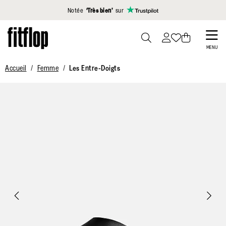
Cliquez pour consulter notre déclaration d'accessibilité
Notée
‘Très bien’
sur
Skip
to
PRESS
MENU
TO
main
Accueil
Femme
Les Entre-Doigts
TOGGLE
content
SEARCH