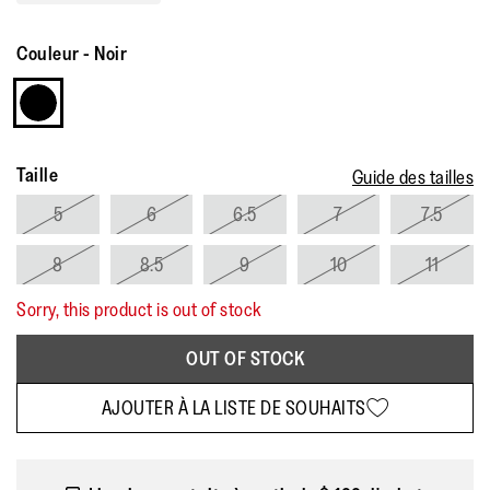
Couleur
-
Noir
Taille
Guide des tailles
5
6
6.5
7
7.5
8
8.5
9
10
11
Sorry, this product is out of stock
OUT OF STOCK
AJOUTER À LA LISTE DE SOUHAITS