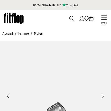
Cliquez pour consulter notre déclaration d'accessibilité
Notée
‘Très bien’
sur
Skip
to
PRESS
MENU
TO
main
Accueil
Femme
Mules
TOGGLE
content
SEARCH