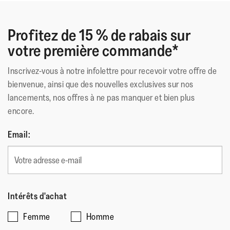
Ces chaussures ont reçu le sceau d'approbation de l'APMA*,
Profitez de 15 % de rabais sur
pour les chaussures reconnues pour favoriser une bonne
votre première commande*
santé des pieds
*American Podiatric Medical Association
Inscrivez-vous à notre infolettre pour recevoir votre offre de
bienvenue, ainsi que des nouvelles exclusives sur nos
Matériau Extérieur
:
Cuir
lancements, nos offres à ne pas manquer et bien plus
Doublure
:
Polyester/spandex & leather
encore.
(upper), leather footbed
Fermeture
:
Sans Fermeture
Email:
Semelle
:
Caoutchouc Antidérapant
Technologie de la Semelle
:
Microwobbleboard
Intérêts d'achat
Femme
Homme