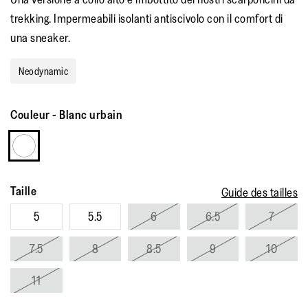
trekking. Impermeabili isolanti antiscivolo con il comfort di
una sneaker.
Neodynamic
Couleur
-
Blanc urbain
Taille
Guide des tailles
5
5.5
6
6.5
7
7.5
8
8.5
9
10
11