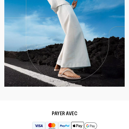
Fleece
Fermeture
:
Lacets
Semelle
:
Caoutchouc Antidérapant
Technologie de la Semelle
:
Neodynamic
PAYER AVEC