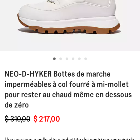
NEO-D-HYKER
Bottes de marche
imperméables à col fourré à mi-mollet
pour rester au chaud même en dessous
de zéro
$ 310,00
$ 217,00
Una versione a collo alto e imbottito dei nostri scarponcini da