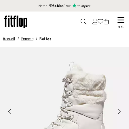
Cliquez pour consulter notre déclaration d'accessibilité
Notée
‘Très bien’
sur
Skip
to
PRESS
MENU
TO
main
Accueil
Femme
Bottes
TOGGLE
content
SEARCH