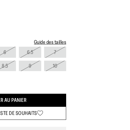
Guide des tailles
6
6.5
7
8.5
9
10
R AU PANIER
ISTE DE SOUHAITS