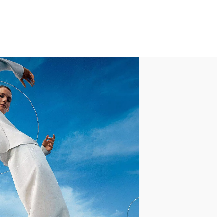
Cuir
Nylon/spandex fabric & jersey
(upper), antibacterial mesh
footbed
Lacets
Caoutchouc Antidérapant
Anatomicush