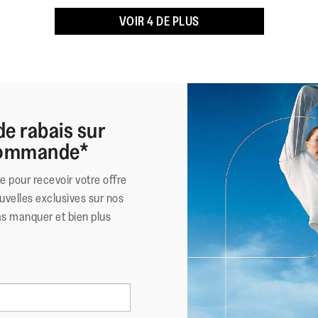
Matériau Extérieur
:
VOIR 4 DE PLUS
Doublure
:
Fermeture
:
Semelle
:
Technologie de la Semelle
:
de rabais sur
 commande*
re pour recevoir votre offre
uvelles exclusives sur nos
as manquer et bien plus