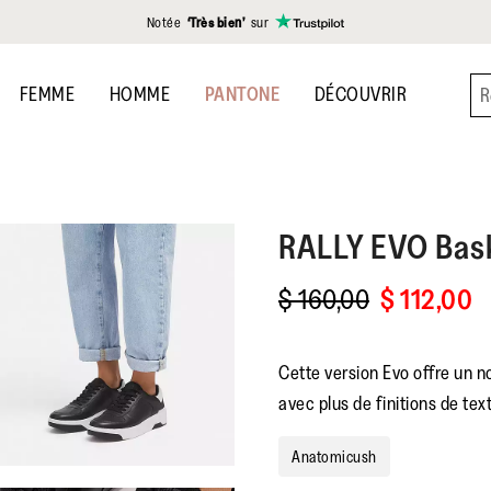
Notée
‘Très bien’
sur
FEMME
HOMME
PANTONE
DÉCOUVRIR
RALLY EVO
Bas
$ 160,00
$ 112,00
Cette version Evo offre un n
avec plus de finitions de tex
Anatomicush