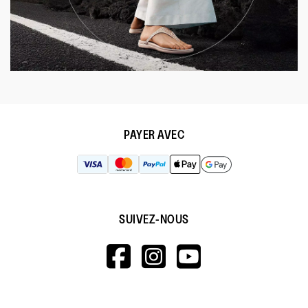
PAYER AVEC
SUIVEZ-NOUS
HTTPS://WWW.F
HTTPS://WWW
HTTPS://
V=WALL&VIEWA