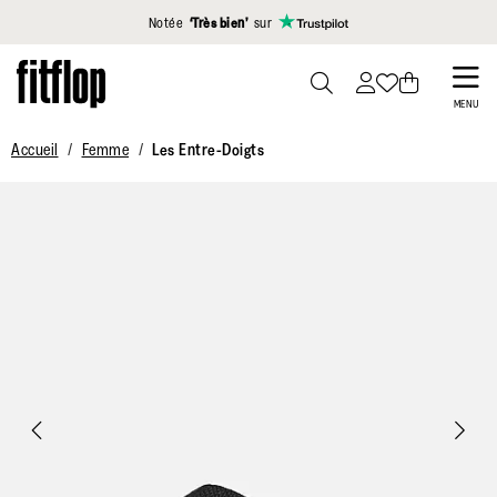
Cliquez pour consulter notre déclaration d'accessibilité
Notée
‘Très bien’
sur
Skip
to
PRESS
MENU
TO
main
Accueil
Femme
Les Entre-Doigts
TOGGLE
content
SEARCH