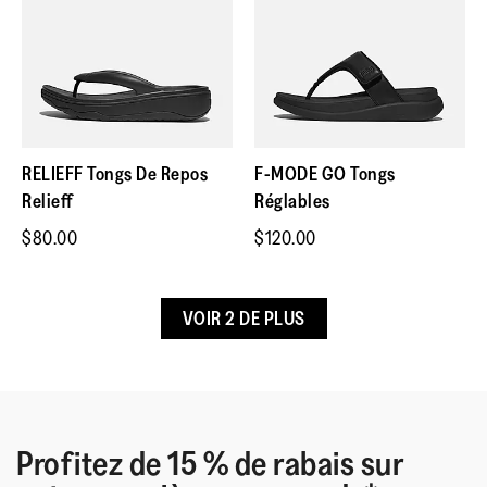
Retours
Fermeture
:
Sans Fermeture
Semelle
:
Caoutchouc Antidérapant
Tous les instruction et documents sont inclus dans votre
Technologie de la Semelle
:
Microwobbleboard
colis
Les retours ne sont pas gratuits
Contactez le service clientéle si l'article est défectueux
RELIEFF Tongs De Repos
F-MODE GO Tongs
Relieff
Réglables
$80.00
$120.00
VOIR 2 DE PLUS
Profitez de 15 % de rabais sur