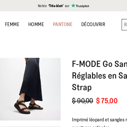
Notée
‘Très bien’
sur
FEMME
HOMME
PANTONE
DÉCOUVRIR
F-MODE
Go San
Réglables en S
Strap
$ 90,00
$ 75,00
Imprimé léopard et sangles ré