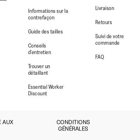
Livraison
Informations sur la
contrefaçon
Retours
Guide des tailles
Suivi de votre
commande
WW.FACEBOOK.COM/FITFLOP?
//WWW.INSTAGRAM.COM/FITFL
PS://WWW.YOUTUBE.COM/USE
Conseils
d'entretien
IEWAS=0
FAQ
Trouver un
détaillant
Essential Worker
Discount
E AUX
CONDITIONS
GÉNÉRALES