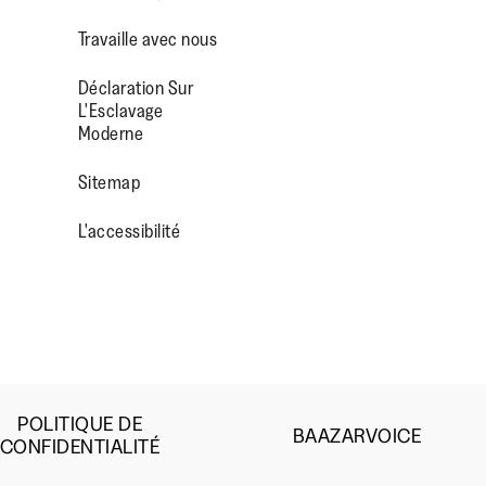
Travaille avec nous
Déclaration Sur
L'Esclavage
Moderne
OP/
R/FITFLOPFOOTWEAR
Sitemap
L'accessibilité
POLITIQUE DE
BAAZARVOICE
CONFIDENTIALITÉ