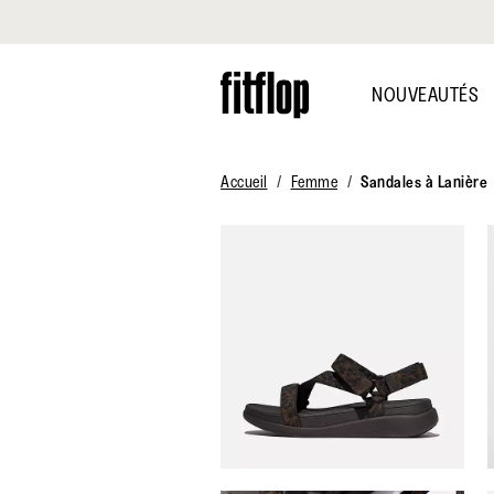
Cliquez pour consulter notre déclaration d'accessibilité
Skip
to
NOUVEAUTÉS
main
content
Accueil
Femme
Sandales à Lanière