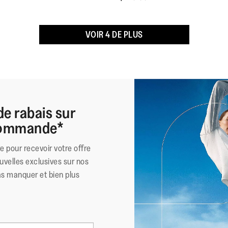
Ces chaussures ont reçu le
les chaussures reconnues p
VOIR 4 DE PLUS
des pieds
*American Podiatric Medical
Matériau Extérieur
:
Doublure
:
de rabais sur
Fermeture
:
 commande*
Semelle
:
Technologie de la Semelle
:
re pour recevoir votre offre
uvelles exclusives sur nos
as manquer et bien plus