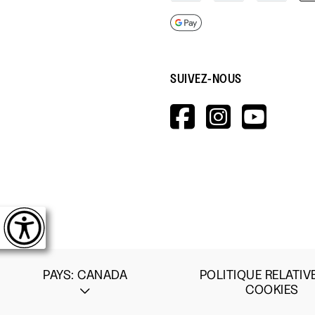
SUIVEZ-NOUS
HTTPS://W
HTTPS:
HTT
V=WALL&V
PAYS
:
CANADA
POLITIQUE RELATIV
COOKIES