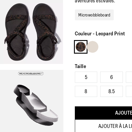
aventures estivales.
Microwobbleboard
Couleur
-
Leopard Print
Taille
5
6
8
8.5
AJOUTE
AJOUTER À LA L