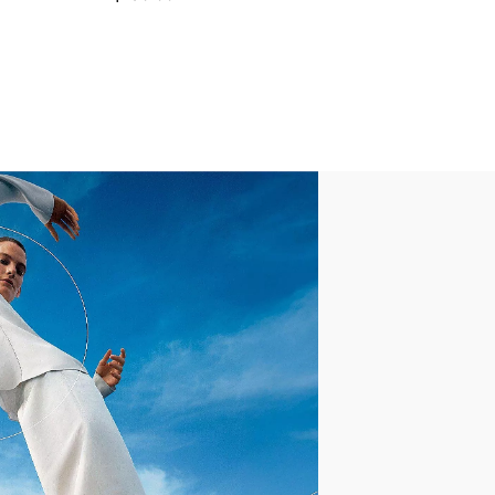
 Sceau d'Acceptation APMA*, pour
our promouvoir une bonne santé
 Association
Polyester
Self Lining
Sangle à scratch réglable
Caoutchouc Antidérapant
Microwobbleboard