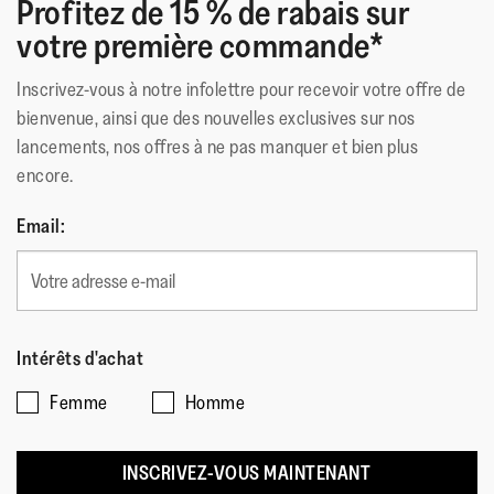
Profitez de 15 % de rabais sur
Adhérence de niveau1- usage quotidien/marche en ville
votre première commande*
Polaire «Teddy» à 100% en polyester, dont 50% de PET
recyclé à partir de déchets de bouteilles en plastique
Inscrivez-vous à notre infolettre pour recevoir votre offre de
bienvenue, ainsi que des nouvelles exclusives sur nos
Matériau Extérieur
:
Fleece Polyester
lancements, nos offres à ne pas manquer et bien plus
Doublure
:
Self Lining
encore.
Fermeture
:
Sans Fermeture
Semelle
:
Caoutchouc Antidérapant
Email:
Technologie de la Semelle
:
IQushion
Intérêts d'achat
Femme
Homme
INSCRIVEZ-VOUS MAINTENANT