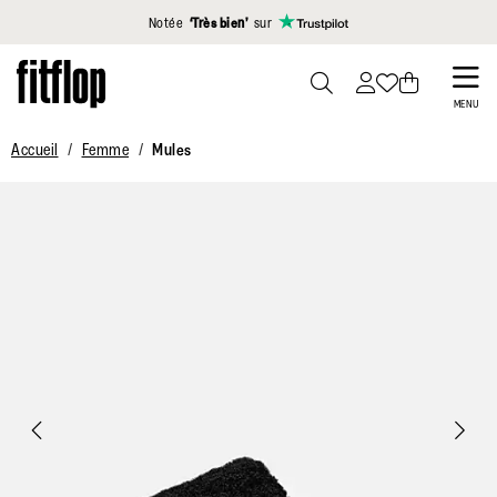
Cliquez pour consulter notre déclaration d'accessibilité
Notée
‘Très bien’
sur
Skip
to
PRESS
MENU
TO
main
Accueil
Femme
Mules
TOGGLE
content
SEARCH