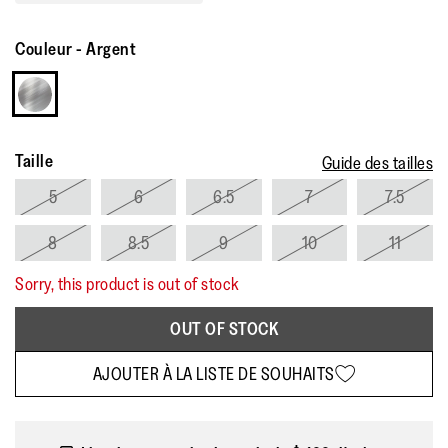
Couleur
-
Argent
Taille
Guide des tailles
5
6
6.5
7
7.5
8
8.5
9
10
11
Sorry, this product is out of stock
OUT OF STOCK
AJOUTER À LA LISTE DE SOUHAITS