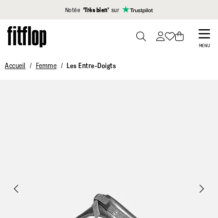
Cliquez pour consulter notre déclaration d'accessibilité
Notée
‘Très bien’
sur
Skip
to
PRESS
MENU
TO
main
Accueil
Femme
Les Entre-Doigts
TOGGLE
content
SEARCH