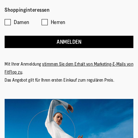
aus
aus
von
Shoppinginteressen
5
Damen
Herren
ANMELDEN
Mit Ihrer Anmeldung
stimmen Sie dem Erhalt von Marketing-E-Mails von
FitFlop zu
.
Das Angebot gilt für Ihren ersten Einkauf zum regulären Preis.