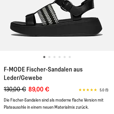
F-MODE
Fischer-Sandalen aus
Leder/Gewebe
130,00 €
89,00 €
5.0
(1)
5.0
von
Die Fischer-Sandalen sind als moderne flache Version mit
5
Sternen,
Plateausohle in einem neuen Materialmix zurück.
Durchschnittswert
der