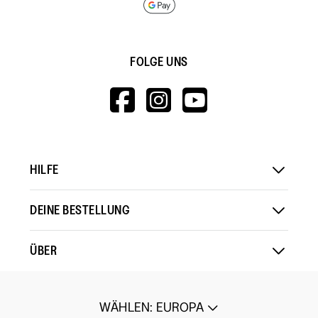
FOLGE UNS
HTTPS://WWW.F
HTTPS://WWW
HTTPS://
V=WALL&VIEWA
HILFE
DEINE BESTELLUNG
ÜBER
WÄHLEN
:
EUROPA