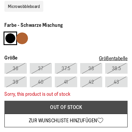
Bewertung.
Microwobbleboard
Read
a
Review.
Link
Farbe
-
Schwarze Mischung
auf
derselben
Seite.
Größe
Größentabelle
36
37
37.5
38
38.5
39
40
41
42
43
Sorry, this product is out of stock
OUT OF STOCK
ZUR WUNSCHLISTE HINZUFÜGEN