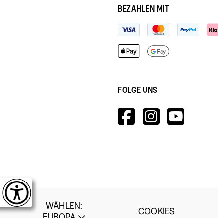
BEZAHLEN MIT
FOLGE UNS
HTTPS://W
HTTPS:
HTT
V=WALL&V
WÄHLEN
:
COOKIES
EUROPA