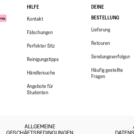
HILFE
DEINE
BESTELLUNG
Kontakt
Lieferung
Fälschungen
Retouren
Perfekter Sitz
Sendungsverfolgung
Reinigungstipps
WW.FACEBOOK.COM/FITFLOP?
//WWW.INSTAGRAM.COM/FITFL
PS://WWW.YOUTUBE.COM/USE
Häufig gestellte
Händlersuche
IEWAS=0
Fragen
Angebote für
Studenten
ALLGEMEINE
GESCHÄFTSBEDINGUNGEN
DATEN