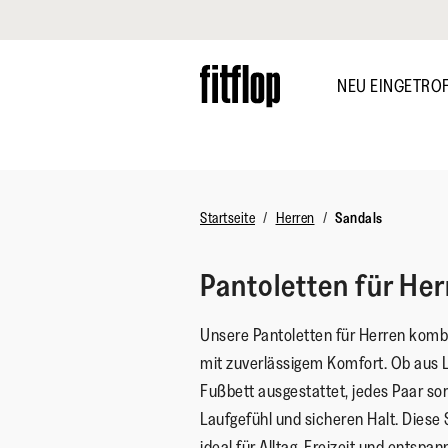
Klicken Sie hier, um unsere Erklärung zur Barrierefreiheit anzuzei
Skip
to
NEU EINGETRO
main
content
ENTDECKEN
Startseite
Herren
Sandals
Pantoletten für Her
Unsere Pantoletten für Herren komb
mit zuverlässigem Komfort. Ob aus
Fußbett ausgestattet, jedes Paar so
Laufgefühl und sicheren Halt. Diese 
ideal für Alltag, Freizeit und entsp