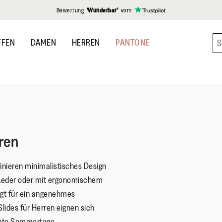
gen
Bewertung
‘Wunderbar’
vom
FFEN
DAMEN
HERREN
PANTONE
ren
inieren minimalistisches Design
 Leder oder mit ergonomischem
rgt für ein angenehmes
Slides für Herren eignen sich
annte Sommertage.