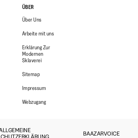
ÜBER
Über Uns
Arbeite mit uns
Erklärung Zur
Modernen
Sklaverei
OP/
R/FITFLOPFOOTWEAR
Sitemap
Impressum
Webzugang
ALLGEMEINE
BAAZARVOICE
SCHUTZERKLÄRUNG