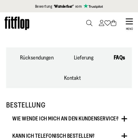
Klicken Sie hier, um unsere Erklärung zur Barrierefreiheit anzuzei
Bewertung
‘Wunderbar’
vom
Skip
to
PRESS
MENÜ
TO
main
TOGGLE
content
SEARCH
Rücksendungen
Lieferung
FAQs
Kontakt
BESTELLUNG
WIE WENDE ICH MICH AN DEN KUNDENSERVICE?
KANN ICH TELEFONISCH BESTELLEN?