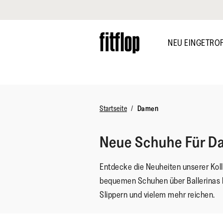
Klicken Sie hier, um unsere Erklärung zur Barrierefreiheit anzuzei
Skip
to
NEU EINGETRO
main
content
ENTDECKEN
Startseite
Damen
Neue Schuhe Für 
Entdecke die Neuheiten unserer Koll
bequemen Schuhen über Ballerinas bi
Slippern und vielem mehr reichen.