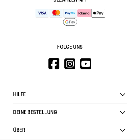
FOLGE UNS
HTTPS://WWW.F
HTTPS://WWW
HTTPS://
V=WALL&VIEWA
HILFE
DEINE BESTELLUNG
ÜBER