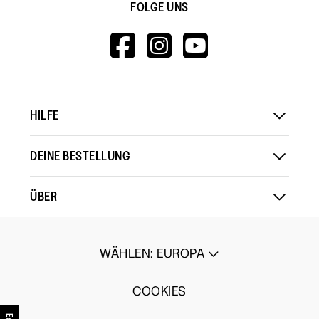
FOLGE UNS
HTTPS://WWW.F
HTTPS://WWW
HTTPS://
V=WALL&VIEWA
HILFE
DEINE BESTELLUNG
ÜBER
WÄHLEN
:
EUROPA
COOKIES