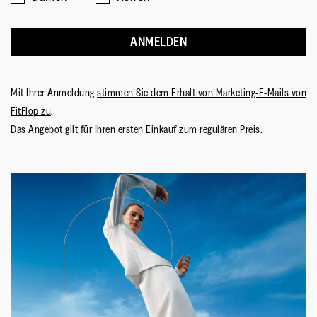
Obermaterial
:
Polyester/Kunstleder
Futtermaterial
:
Self Lining
Verschluss
:
Slip-On
ANMELDEN
Sohlen-Material
:
Rutschfester Gummi
Sohlentechnologie
:
Microwobbleboard
Mit Ihrer Anmeldung
stimmen Sie dem Erhalt von Marketing-E-Mails von
FitFlop zu
.
Das Angebot gilt für Ihren ersten Einkauf zum regulären Preis.