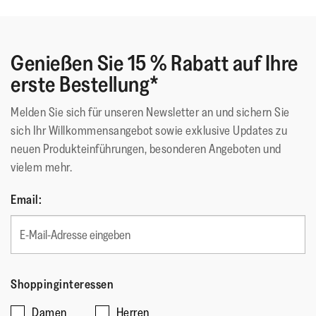
Stoßdämpfendes Kissen im Fersen- und Vorderfußbereich
für zusätzliche Polsterung
Natürliche Fußgewölbestütze
Genießen Sie 15 % Rabatt auf Ihre
Weite Passform
erste Bestellung*
.
Grip geeignet für die Nutzung im Alltag/für die Straße
Melden Sie sich für unseren Newsletter an und sichern Sie
Details inkl. Zehensteg aus weichem Kunstleder und
sich Ihr Willkommensangebot sowie exklusive Updates zu
gewebtem Logo-Etikett
neuen Produkteinführungen, besonderen Angeboten und
Erhältlich in einer Version für Damen und Herren
vielem mehr.
.
Email:
Diese Schuhe wurden mit dem APMA*-Siegel für Schuhe
ausgezeichnet. Sie fördern nachweislich die Fußgesundheit
*American Podiatric Medical Association
Shoppinginteressen
Damen
Herren