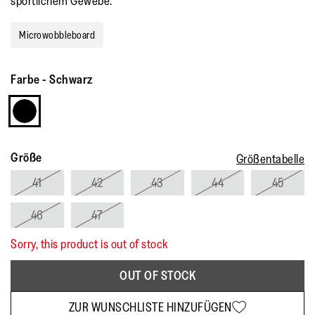
sportlichem Gewebe.
Microwobbleboard
Farbe
-
Schwarz
Größe
Größentabelle
41
42
43
44
45
46
47
Sorry, this product is out of stock
OUT OF STOCK
ZUR WUNSCHLISTE HINZUFÜGEN