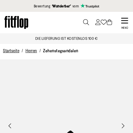
Klicken Sie hier, um unsere Erklärung zur Barrierefreiheit anzuzei
Bewertung
‘Wunderbar’
vom
Skip
to
PRESS
MENÜ
TO
main
DIE LIEFERUNG IST KOSTENLOS 100 €
TOGGLE
content
SEARCH
Startseite
Herren
Zehenstegsandalen