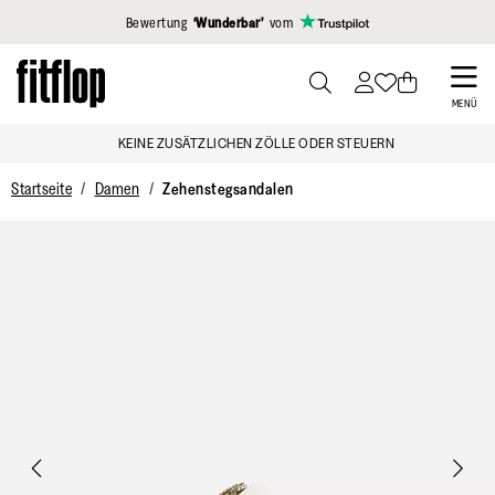
Klicken Sie hier, um unsere Erklärung zur Barrierefreiheit anzuzei
Bewertung
‘Wunderbar’
vom
Skip
to
PRESS
MENÜ
TO
main
KEINE ZUSÄTZLICHEN ZÖLLE ODER STEUERN
TOGGLE
content
SEARCH
Startseite
Damen
Zehenstegsandalen