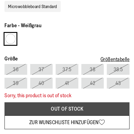
Microwobbleboard Standard
Farbe
-
Weißgrau
Größe
Größentabelle
36
37
37.5
38
38.5
39
40
41
42
43
Sorry, this product is out of stock
OUT OF STOCK
ZUR WUNSCHLISTE HINZUFÜGEN