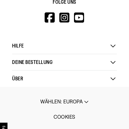
FOLGE UNS
HTTPS://WWW.F
HTTPS://WWW
HTTPS://
V=WALL&VIEWA
HILFE
DEINE BESTELLUNG
ÜBER
WÄHLEN
:
EUROPA
COOKIES