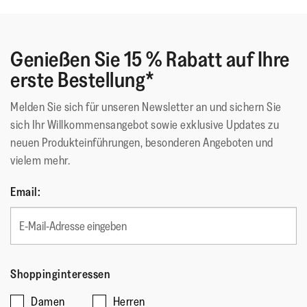
Füßen.
Obermaterial
:
Leder
Futtermaterial
:
Microfibre-lined upper
Genießen Sie 15 % Rabatt auf Ihre
Verschluss
:
Slip-On
erste Bestellung*
Sohlen-Material
:
Rutschfester Gummi
Sohlentechnologie
:
Microwobbleboard Standard
Melden Sie sich für unseren Newsletter an und sichern Sie
sich Ihr Willkommensangebot sowie exklusive Updates zu
neuen Produkteinführungen, besonderen Angeboten und
vielem mehr.
Email:
Shoppinginteressen
Damen
Herren